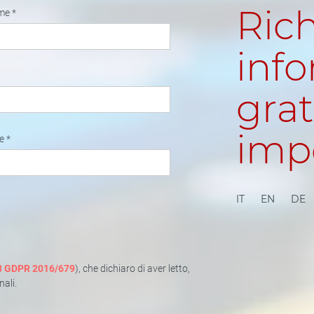
Rich
me *
info
grat
imp
e *
IT
EN
DE
 13 GDPR 2016/679
), che dichiaro di aver letto,
nali.