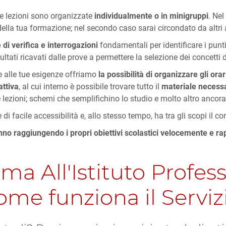
tre lezioni sono organizzate
individualmente o in minigruppi
. Nel
ella tua formazione; nel secondo caso sarai circondato da altri a
 di verifica e interrogazioni
fondamentali per identificare i punti 
isultati ricavati dalle prove a permettere la selezione dei concetti 
le alle tue esigenze offriamo
la possibilità di organizzare gli orar
attiva
, al cui interno è possibile trovare tutto il
materiale necessa
le lezioni; schemi che semplifichino lo studio e molto altro ancora
i facile accessibilità e, allo stesso tempo, ha tra gli scopi il c
anno raggiungendo i propri obiettivi scolastici velocemente e r
ma All'Istituto Profes
ome funziona il Serviz