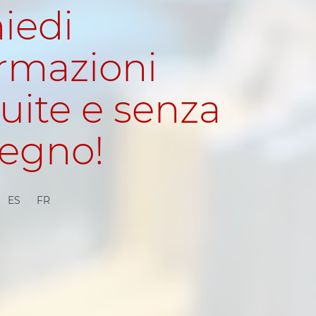
iedi
rmazioni
uite e senza
egno!
ES
FR