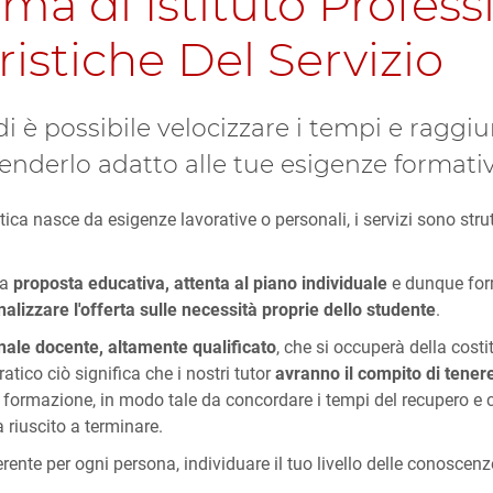
ma di Istituto Profess
istiche Del Servizio
i è possibile velocizzare i tempi e raggiu
renderlo adatto alle tue esigenze formativ
stica nasce da esigenze lavorative o personali, i servizi sono stru
na
proposta educativa, attenta al piano individuale
e dunque form
alizzare l'offerta sulle necessità proprie dello studente
.
nale docente, altamente qualificato
, che si occuperà della cost
ratico ciò significa che i nostri tutor
avranno il compito di tener
a formazione, in modo tale da concordare i tempi del recupero e c
 riuscito a terminare.
rente per ogni persona, individuare il tuo livello delle conoscen