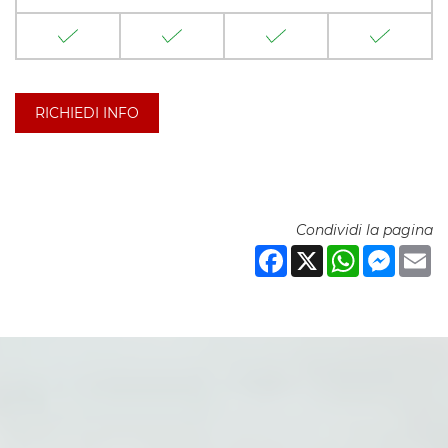
RICHIEDI INFO
Condividi la pagina
Facebook
X
WhatsApp
Messeng
Em